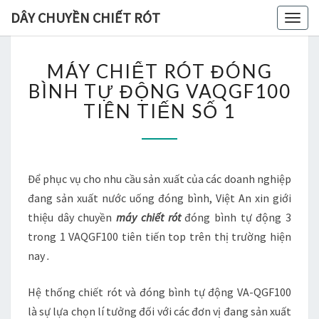
DÂY CHUYỀN CHIẾT RÓT
Togg
navig
M
MÁY CHIẾT RÓT ĐÓNG
Á
Y
BÌNH TỰ ĐỘNG VAQGF100
C
TIÊN TIẾN SỐ 1
H
I
Ế
T
Để phục vụ cho nhu cầu sản xuất của các doanh nghiệp
R
Ó
đang sản xuất nước uống đóng bình, Việt An xin giới
T
thiệu dây chuyền
máy chiết rót
đóng bình tự động 3
Đ
trong 1 VAQGF100 tiên tiến top trên thị trường hiện
Ó
nay
.
N
G
B
Hệ thống chiết rót và đóng bình tự động VA-QGF100
Ì
là sự lựa chọn lí tưởng đối với các đơn vị đang sản xuất