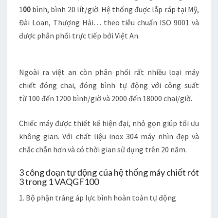
I
1
00
bình, bình 20 lít/giờ. Hệ thống đuợc lắp ráp tại Mỹ,
Ế
Đài Loan, Thượng Hải… theo tiêu chuẩn ISO 9001 và
N
được phân phối trực tiếp bởi Việt An.
S
Ố
1
Ngoài ra việt an còn phân phối rất nhiều loại máy
chiết đóng chai, đóng bình tự động với công suất
từ 100 đến 1200 bình/giờ và 2000 đến 18000 chai/giờ.
Chiếc máy được thiết kế hiện đại, nhỏ gọn giúp tối ưu
không gian. Với chất liệu inox 304 máy nhìn đẹp và
chắc chắn hơn và có thời gian sử dụng trên 20 năm.
3 công đoạn tự động của hệ thống máy chiết rót
3 trong 1 VAQGF100
1. Bộ phận tráng áp lực bình hoàn toàn tự động