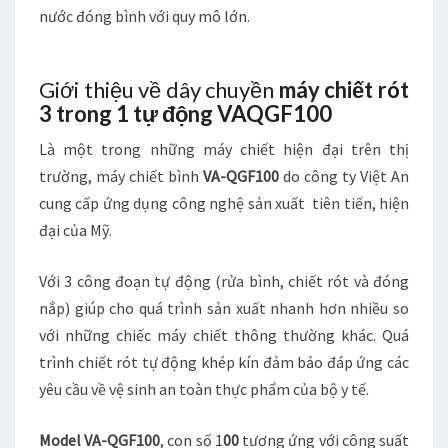
N
nước đóng bình với quy mô lớn.
H
T
Ự
Giới thiệu về dây chuyền
máy chiết rót
Đ
3 trong 1 tự động VAQGF100
Ộ
N
Là một trong những máy chiết hiện đại trên thị
G
trường, máy chiết bình
VA-QGF100
do công ty Việt An
V
A
cung cấp ứng dụng công nghệ sản xuất tiên tiến, hiện
Q
đại của Mỹ.
G
F
Với 3 công đoạn tự động (rửa bình, chiết rót và đóng
1
nắp) giúp cho quá trình sản xuất nhanh hơn nhiều so
0
0
với những chiếc máy chiết thông thường khác. Quá
T
trình chiết rót tự động khép kín đảm bảo đáp ứng các
I
yêu cầu về vệ sinh an toàn thực phẩm của bộ y tế.
Ê
N
Model
VA-QGF100
, con số 1
00
tương ứng với công suất
T