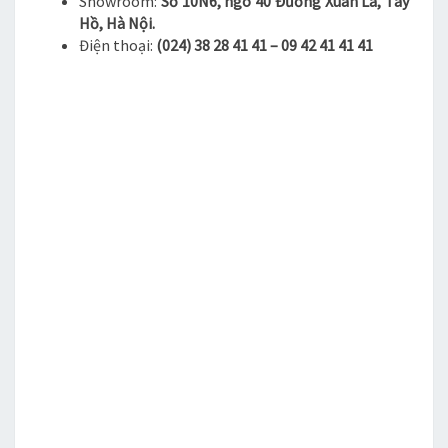
Showroom:
Số 10N6, ngõ 40 Đường Xuân La, Tây
Hồ, Hà Nội.
Điện thoại:
(024) 38 28 41 41 – 09 42 41 41 41