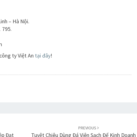
inh – Hà Nội.
1 795.
m
công ty Việt An
tại đây
!
PREVIOUS
ệp Đạt
Tuyệt Chiêu Dùng Đá Viên Sạch Để Kinh Doanh