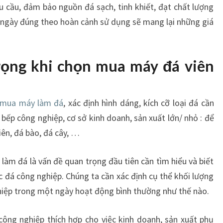
I
u cầu, đảm bảo nguồn đá sạch, tinh khiết, đạt chất lượng
Ệ
ngày đúng theo hoàn cảnh sử dụng sẽ mang lại những giá
P
V
I
trọng khi chọn mua máy đá viên
Ệ
T
A
 mua máy làm đá
, xác định hình dáng, kích cỡ loại đá cần
N
G
bếp công nghiệp, cơ sở kinh doanh, sản xuất lớn/ nhỏ : để
I
iên, đá bào, đá cây, …
Ả
I
làm đá là vấn đề quan trọng đầu tiên cần tìm hiểu và biết
P
c đá công nghiệp. Chúng ta cần xác định cụ thể khối lượng
H
Á
hiệp trong một ngày hoạt động bình thường như thế nào.
P
C
ông nghiệp thích hợp cho việc kinh doanh, sản xuất phụ