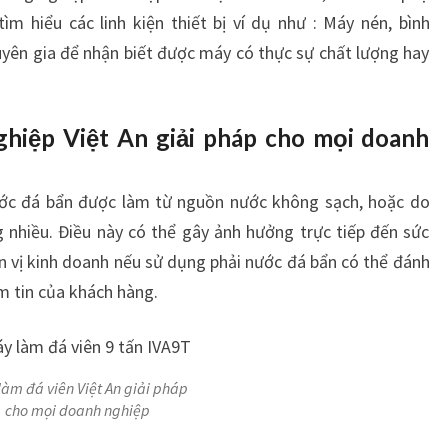
H
ìm hiểu các linh kiện thiết bị ví dụ như : Máy nén, bình
O
yên gia để nhận biết được máy có thực sự chất lượng hay
D
O
A
ghiệp Việt An giải pháp cho mọi doanh
N
H
N
nước đá bẩn được làm từ nguồn nước không sạch, hoặc do
G
nhiều. Điều này có thể gây ảnh hưởng trực tiếp đến sức
H
I
n vị kinh doanh nếu sử dụng phải nước đá bẩn có thể đánh
Ệ
m tin của khách hàng.
P
làm đá viên Việt An giải pháp
cho mọi doanh nghiệp