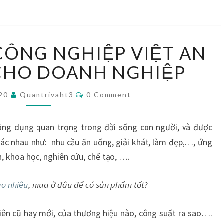
M
CÔNG NGHIỆP VIỆT AN
Á
Y
 CHO DOANH NGHIỆP
L
À
C
020
Quantrivaht3
0 Comment
M
O
M
Đ
M
E
Á
công dụng quan trọng trong đời sống con người, và được
N
C
T
hác nhau như: nhu cầu ăn uống, giải khát, làm đẹp,…, ứng
S
Ô
h, khoa học, nghiên cứu, chế tạo, ….
N
G
ao nhiêu
, mua ở đâu để có sản phẩm tốt?
N
G
H
iên cũ hay mới, của thương hiệu nào, công suất ra sao….